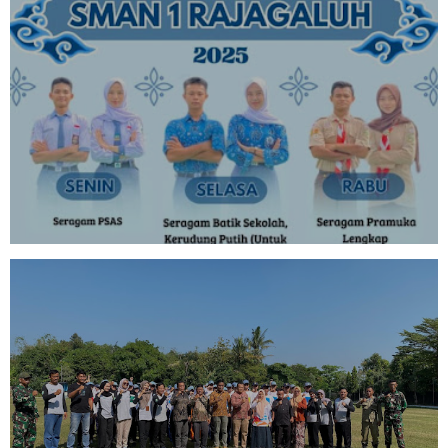
PEMBERITAHUAN PENGGUNAAN
SERAGAM DAN ATRIBUT SEKOLAH
SMAN 1 RAJAGALUH TAHUN 2025
TES FISIK DAN KESEHATAN CALON
PASKIBRA KECAMATAN
RAJAGALUH DARI SMAN 1
RAJAGALUH DI LAPANGAN GALUH