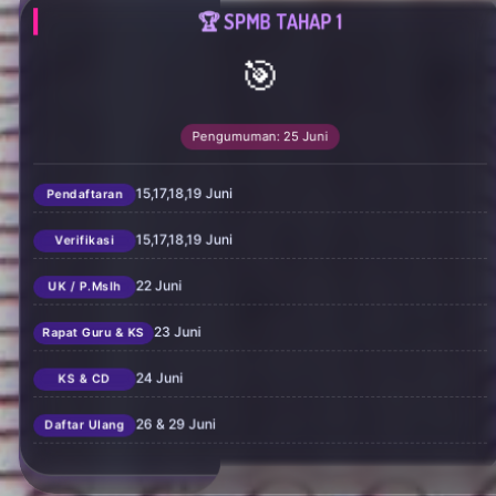
🏆 SPMB TAHAP 1
🎯
Pengumuman: 25 Juni
15,17,18,19 Juni
Pendaftaran
15,17,18,19 Juni
Verifikasi
22 Juni
UK / P.Mslh
23 Juni
Rapat Guru & KS
24 Juni
KS & CD
26 & 29 Juni
Daftar Ulang