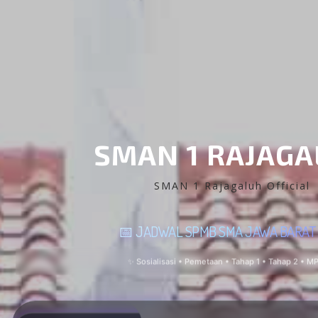
SMAN 1 RAJAG
SMAN 1 Rajagaluh Official
📅 JADWAL SPMB SMA JAWA BARAT
✨ Sosialisasi • Pemetaan • Tahap 1 • Tahap 2 • M