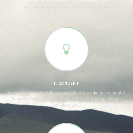
Proses Pembelajaran di SMAN 1 Rajagaluh.
1. CONCEPT
Konsep dalam mendidik siswa selalu diterapakn dalam bentuk
Rencana Proses Pembelajaran (RPP) yang sesuai dengan
kurikulum 2013.