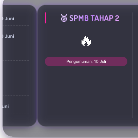
🥈 SPMB TAHAP 2
19 Juni
🔥
19 Juni
Pengumuman: 10 Juli
i
Juni