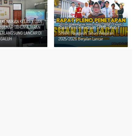
O KENAIKAN KELAS X DAN
R GENAP TAHUN AJARAN
Rapat Pleno Penetapan SPMB Tahap 1
BERLANGSUNG LANCAR DI
SMAN 1 Rajagaluh Tahun Pelajaran
AGALUH
2025/2026 Berjalan Lancar