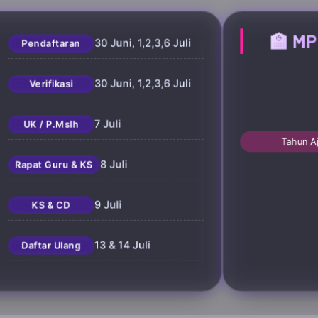
🏫 MP
30 Juni, 1,2,3,6 Juli
Pendaftaran
30 Juni, 1,2,3,6 Juli
Verifikasi
7 Juli
UK / P.Mslh
Tahun A
8 Juli
Rapat Guru & KS
9 Juli
KS & CD
13 & 14 Juli
Daftar Ulang