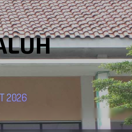
ALUH
T 2026
✨