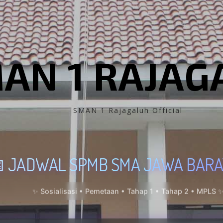
AN 1 RAJAG
SMAN 1 Rajagaluh Official
 JADWAL SPMB SMA JAWA BARA
✨ Sosialisasi • Pemetaan • Tahap 1 • Tahap 2 • MPLS 