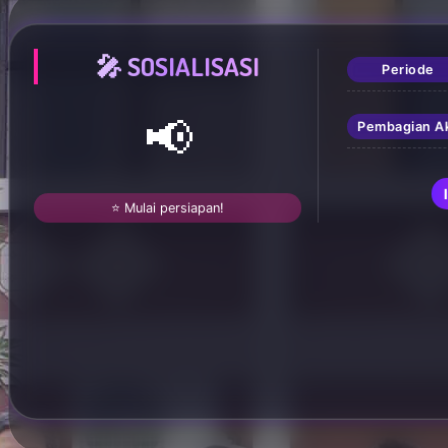
🎤 SOSIALISASI
Periode
📢
Pembagian A
⭐ Mulai persiapan!