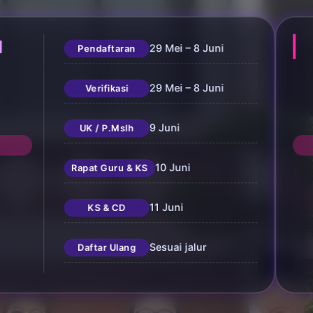
N
29 Mei – 8 Juni
Pendaftaran
29 Mei – 8 Juni
Verifikasi
9 Juni
UK / P.Mslh
10 Juni
Rapat Guru & KS
11 Juni
KS & CD
Sesuai jalur
Daftar Ulang