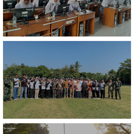
BERJALAN LANCAR
TES FISIK DAN KESEHATAN CALON
PASKIBRA KECAMATAN
RAJAGALUH DARI SMAN 1
RAJAGALUH DI LAPANGAN GALUH
PAKUAN