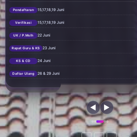
15,17,18,19 Juni
Pendaftaran
15,17,18,19 Juni
Verifikasi
22 Juni
UK / P.Mslh
23 Juni
Rapat Guru & KS
24 Juni
KS & CD
26 & 29 Juni
Daftar Ulang
◀
▶