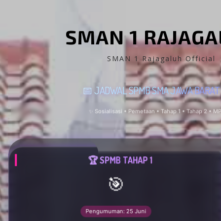
SMAN 1 RAJAG
SMAN 1 Rajagaluh Official
📅 JADWAL SPMB SMA JAWA BARAT
✨ Sosialisasi • Pemetaan • Tahap 1 • Tahap 2 • M
🏆 SPMB TAHAP 1
🎯
Pengumuman: 25 Juni