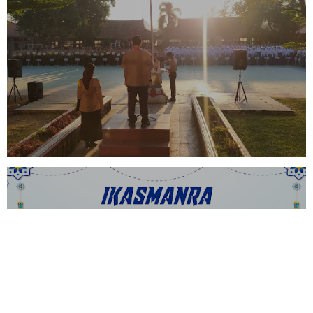
PEMBUKAAN MOP/PTA DI SMAN 1
RAJAGALUH DIMULAI DENGAN
KHIDMAT MELALUI UPACARA
BENDERA
IKASMANRA GELAR SANTUNAN
YATIM PIATU DALAM RANGKA
PERINGATI 1 MUHARRAM 1447 H