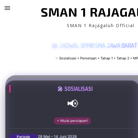
SMAN 1 RAJAG
SMAN 1 Rajagaluh Official
📅 JADWAL SPMB SMA JAWA BARAT
✨ Sosialisasi • Pemetaan • Tahap 1 • Tahap 2 • M
🎤 SOSIALISASI
📢
⭐ Mulai persiapan!
29 Mei – 14 Juni 2026
Periode