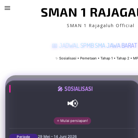
SMAN 1 RAJAG
SMAN 1 Rajagaluh Official
📅 JADWAL SPMB SMA JAWA BARAT
✨ Sosialisasi • Pemetaan • Tahap 1 • Tahap 2 • M
🎤 SOSIALISASI
📢
⭐ Mulai persiapan!
29 Mei – 14 Juni 2026
Periode